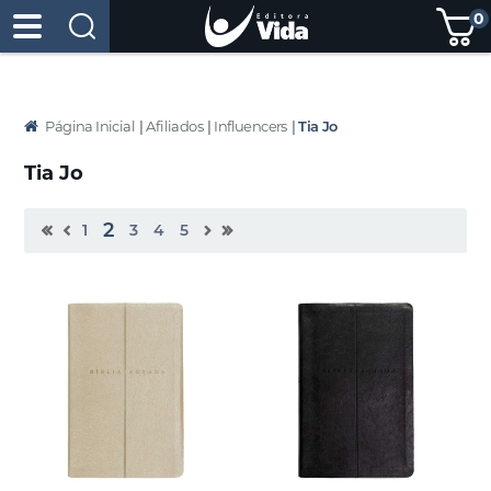
0
Página Inicial
|
Afiliados
|
Influencers
|
Tia Jo
Tia Jo
2
1
3
4
5