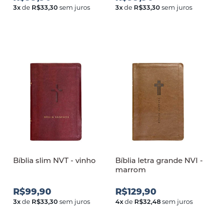
3
x
de
R$33,30
sem juros
3
x
de
R$33,30
sem juros
Bíblia slim NVT - vinho
Bíblia letra grande NVI -
marrom
R$99,90
R$129,90
3
x
de
R$33,30
sem juros
4
x
de
R$32,48
sem juros