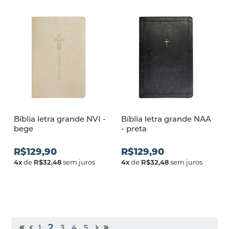
Bíblia letra grande NVI -
Bíblia letra grande NAA
bege
- preta
R$129,90
R$129,90
4
x
de
R$32,48
sem juros
4
x
de
R$32,48
sem juros
2
1
3
4
5