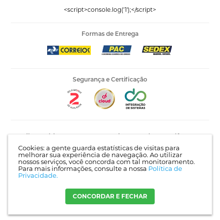
<script>console.log('1');</script>
Formas de Entrega
Segurança e Certificação
Editora Vida LTDA - 53.535.423/0005-04 | AV Recife, 841 -
Complemento: Antigo 535 | Bairro: Jardim Santo Afonso |
Cookies: a gente guarda estatísticas de visitas para
Guarulhos - SP | CEP 07215-030 |
Mapa do site
melhorar sua experiência de navegação. Ao utilizar
nossos serviços, você concorda com tal monitoramento.
Para mais informações, consulte a nossa
Política de
Privacidade.
Crie sua loja virtual
com a melhor empresa de e-commerce do
Brasil.
CONCORDAR E FECHAR