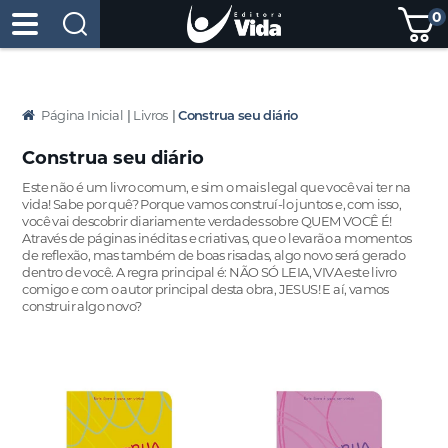
0
Página Inicial
|
Livros
|
Construa seu diário
Construa seu diário
Este não é um livro comum, e sim o mais legal que você vai ter na
vida! Sabe por quê? Porque vamos construí-lo juntos e, com isso,
você vai descobrir diariamente verdades sobre QUEM VOCÊ É!
Através de páginas inéditas e criativas, que o levarão a momentos
de reflexão, mas também de boas risadas, algo novo será gerado
dentro de você. A regra principal é: NÃO SÓ LEIA, VIVA este livro
comigo e com o autor principal desta obra, JESUS! E aí, vamos
construir algo novo?