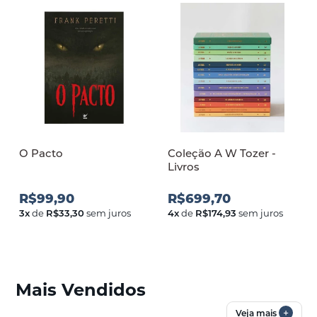
O Pacto
Coleção A W Tozer -
Livros
R$99,90
R$699,70
3
x
de
R$33,30
sem juros
4
x
de
R$174,93
sem juros
Mais Vendidos
+
Veja mais