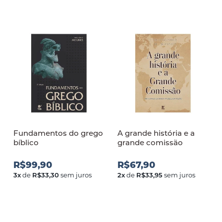
Fundamentos do grego
A grande história e a
bíblico
grande comissão
R$99,90
R$67,90
3
x
de
R$33,30
sem juros
2
x
de
R$33,95
sem juros