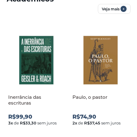
+
Veja mais
Inerrância das
Paulo, o pastor
escrituras
R$99,90
R$74,90
3
x
de
R$33,30
sem juros
2
x
de
R$37,45
sem juros