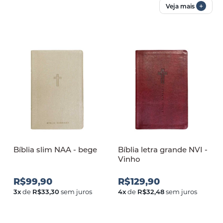
+
Veja mais
Bíblia slim NAA - bege
Bíblia letra grande NVI -
Vinho
R$99,90
R$129,90
3
x
de
R$33,30
sem juros
4
x
de
R$32,48
sem juros