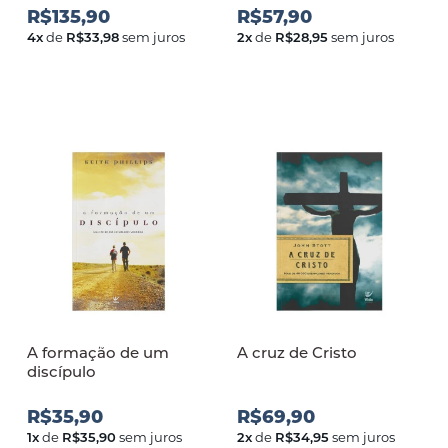
R$135,90
R$57,90
4
x
de
R$33,98
sem juros
2
x
de
R$28,95
sem juros
A formação de um
A cruz de Cristo
discípulo
R$35,90
R$69,90
1
x
de
R$35,90
sem juros
2
x
de
R$34,95
sem juros