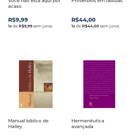
Você não está aqui por
Provérbios em fábulas
acaso
R$9,99
R$44,00
1
x
de
R$9,99
sem juros
1
x
de
R$44,00
sem juros
Manual bíblico de
Hermenêutica
Halley
avançada