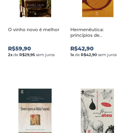
O vinho novo é melhor
Hermenêutica:
princípios de
interpretação das
Sagradas Escrituras
R$59,90
R$42,90
2
x
de
R$29,95
sem juros
1
x
de
R$42,90
sem juros