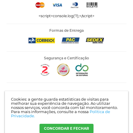
<script>console.log('1');</script>
Formas de Entrega
Segurança e Certificação
Editora Vida LTDA - 53.535.423/0005-04 | AV Recife, 841 -
Complemento: Antigo 535 | Bairro: Jardim Santo Afonso |
Cookies: a gente guarda estatísticas de visitas para
Guarulhos - SP | CEP 07215-030 |
Mapa do site
melhorar sua experiência de navegação. Ao utilizar
nossos serviços, você concorda com tal monitoramento.
Para mais informações, consulte a nossa
Política de
Privacidade.
Crie sua loja virtual
com a melhor empresa de e-commerce do
Brasil.
CONCORDAR E FECHAR