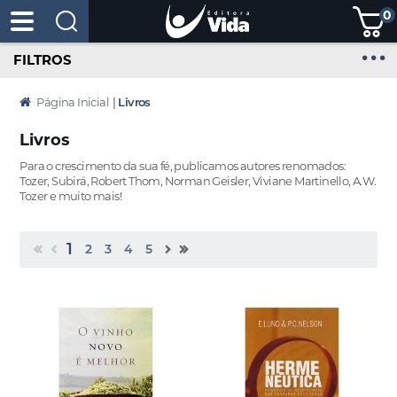
0
FILTROS
Página Inicial
|
Livros
Livros
Para o crescimento da sua fé, publicamos autores renomados:
Tozer, Subirá, Robert Thom, Norman Geisler, Viviane Martinello, A.W.
Tozer e muito mais!
1
2
3
4
5