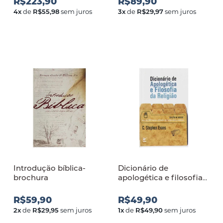
R$223,90
R$89,90
4
x
de
R$55,98
sem juros
3
x
de
R$29,97
sem juros
Introdução bíblica-
Dicionário de
brochura
apologética e filosofia
da religião
R$59,90
R$49,90
2
x
de
R$29,95
sem juros
1
x
de
R$49,90
sem juros