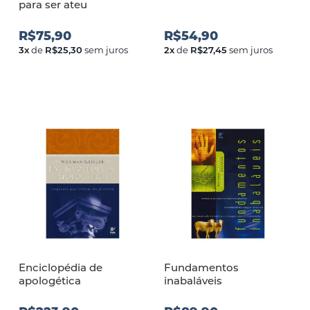
para ser ateu
R$75,90
R$54,90
3
x
de
R$25,30
sem juros
2
x
de
R$27,45
sem juros
Enciclopédia de
Fundamentos
apologética
inabaláveis