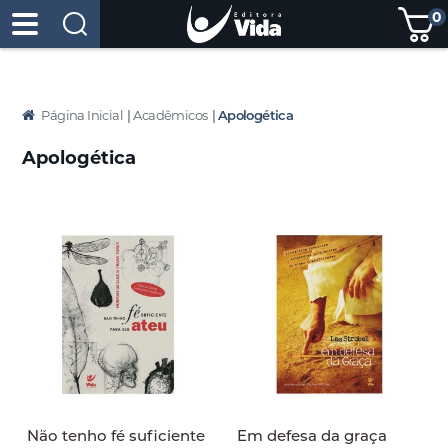
0
Página Inicial
|
Acadêmicos
|
Apologética
Apologética
Não tenho fé suficiente
Em defesa da graça