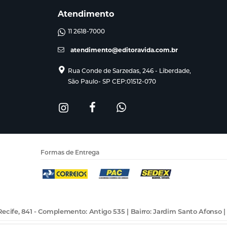
Atendimento
11 2618-7000
atendimento@editoravida.com.br
Rua Conde de Sarzedas, 246 - Liberdade,
São Paulo- SP CEP:01512-070
Formas de Entrega
ecife, 841 - Complemento: Antigo 535 | Bairro: Jardim Santo Afonso |