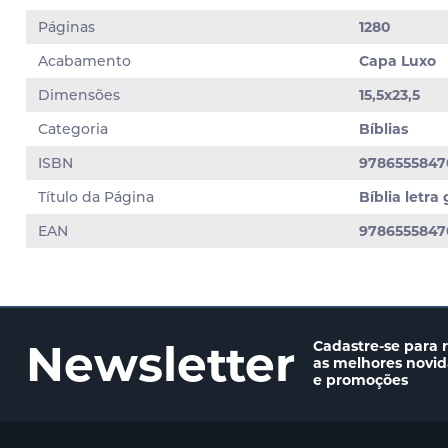
Páginas
1280
Acabamento
Capa Luxo
Dimensões
15,5x23,5
Categoria
Bíblias
ISBN
9786555847
Título da Página
Bíblia letr
EAN
9786555847
Newsletter
Cadastre-se para 
as melhores novi
e promoções