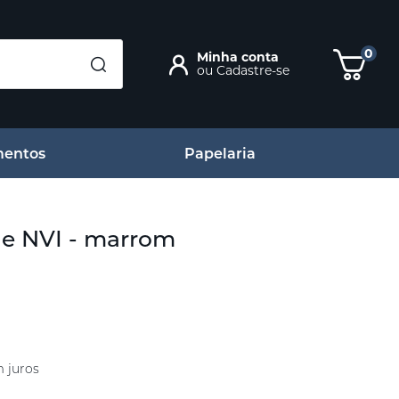
0
Minha conta
ou
Cadastre-se
entos
Papelaria
nde NVI - marrom
 juros