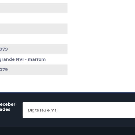
079
a grande NVI - marrom
079
receber
dades