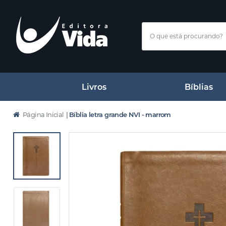
Livros
Bíblias
Página Inicial
|
Bíblia letra grande NVI - marrom