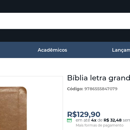
Acadêmicos
Lançam
Bíblia letra gra
Código:
9786555847079
R$129,90
em até
4
x
de
R$ 32,48
sem
Mais formas de pagamento