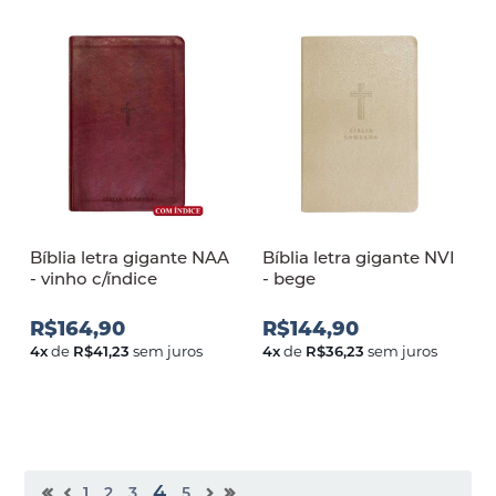
Bíblia letra gigante NAA
Bíblia letra gigante NVI
- vinho c/índice
- bege
R$164,90
R$144,90
4
x
de
R$41,23
sem juros
4
x
de
R$36,23
sem juros
4
1
2
3
5