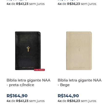
4
x
de
R$41,23
sem juros
4
x
de
R$36,23
sem juros
Bíblia letra gigante NAA
Bíblia letra gigante NAA
- preta c/índice
- Bege
R$164,90
R$144,90
4
x
de
R$41,23
sem juros
4
x
de
R$36,23
sem juros