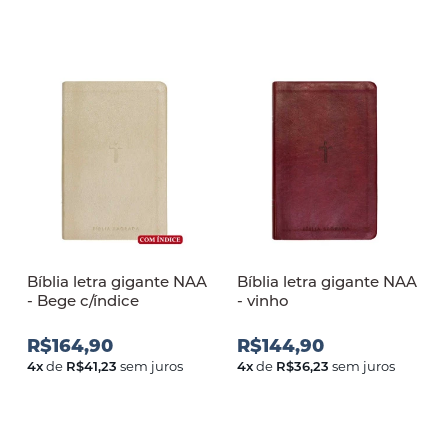
Bíblia letra gigante NAA
Bíblia letra gigante NAA
- Bege c/índice
- vinho
R$164,90
R$144,90
4
x
de
R$41,23
sem juros
4
x
de
R$36,23
sem juros