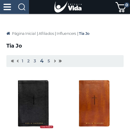
0
Página Inicial
|
Afiliados
|
Influencers
|
Tia Jo
Tia Jo
4
1
2
3
5