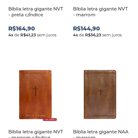
Bíblia letra gigante NVT
Bíblia letra gigante NVT
- preta c/índice
- marrom
R$164,90
R$144,90
4
x
de
R$41,23
sem juros
4
x
de
R$36,23
sem juros
Bíblia letra gigante NVT
Bíblia letra gigante NAA
- marrom c/índice
- marrom