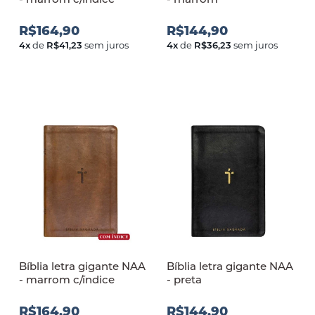
R$164,90
R$144,90
4
x
de
R$41,23
sem juros
4
x
de
R$36,23
sem juros
Bíblia letra gigante NAA
Bíblia letra gigante NAA
- marrom c/índice
- preta
R$164,90
R$144,90