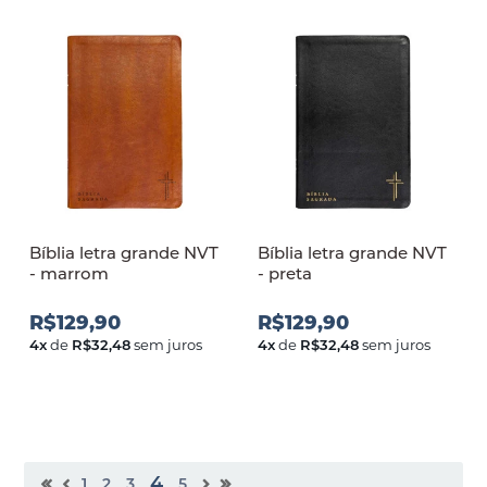
Bíblia letra grande NVT
Bíblia letra grande NVT
- marrom
- preta
R$129,90
R$129,90
4
x
de
R$32,48
sem juros
4
x
de
R$32,48
sem juros
4
1
2
3
5