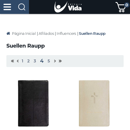
0
Página Inicial
|
Afiliados
|
Influencers
|
Suellen Raupp
Suellen Raupp
4
1
2
3
5