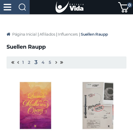
0
Página Inicial
|
Afiliados
|
Influencers
|
Suellen Raupp
Suellen Raupp
3
1
2
4
5