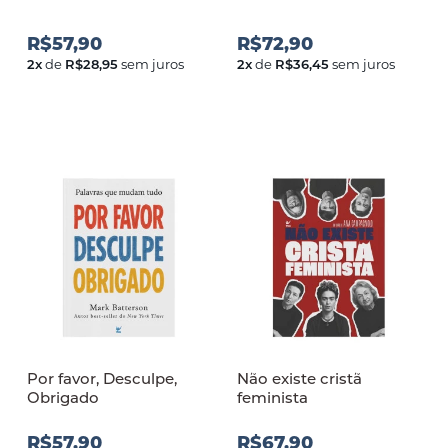
R$57,90
R$72,90
2
x
de
R$28,95
sem juros
2
x
de
R$36,45
sem juros
Por favor, Desculpe,
Não existe crist
Obrigado
feminista
R$57,90
R$67,90