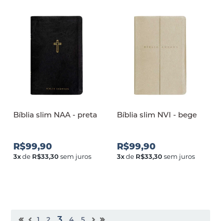
Bíblia slim NAA - preta
Bíblia slim NVI - bege
R$99,90
R$99,90
3
x
de
R$33,30
sem juros
3
x
de
R$33,30
sem juros
3
1
2
4
5