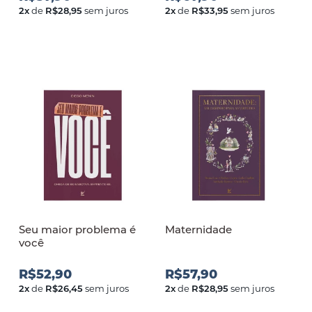
2
x
de
R$28,95
sem juros
2
x
de
R$33,95
sem juros
Seu maior problema é
Maternidade
você
R$52,90
R$57,90
2
x
de
R$26,45
sem juros
2
x
de
R$28,95
sem juros