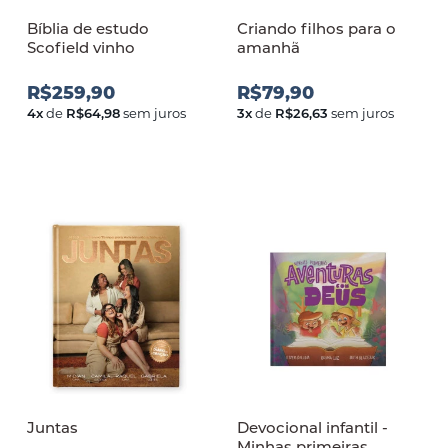
Bíblia de estudo
Criando filhos para o
Scofield vinho
amanh
R$259,90
R$79,90
4
x
de
R$64,98
sem juros
3
x
de
R$26,63
sem juros
Juntas
Devocional infantil -
Minhas primeiras