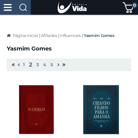
0
Página Inicial
|
Afiliados
|
Influencers
|
Yasmim Gomes
Yasmim Gomes
2
1
3
4
5