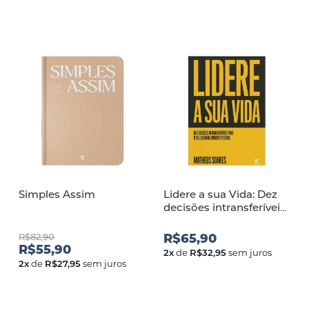
Simples Assim
Lidere a sua Vida: Dez
decisões intransferíveis
para o seu
desenvolvimento
R$82,90
R$65,90
pessoal
R$55,90
2
x
de
R$32,95
sem juros
2
x
de
R$27,95
sem juros