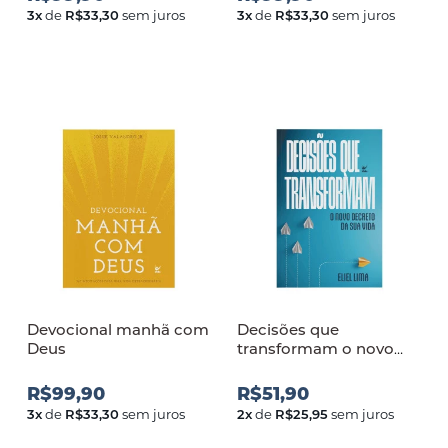
3
x
de
R$33,30
sem juros
3
x
de
R$33,30
sem juros
Devocional manhã com
Decisões que
Deus
transformam o novo
decreto da sua vida
R$99,90
R$51,90
3
x
de
R$33,30
sem juros
2
x
de
R$25,95
sem juros