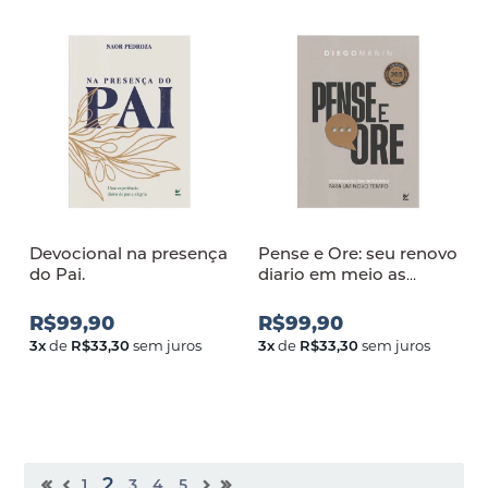
Devocional na presença
Pense e Ore: seu renovo
do Pai.
diario em meio as
batalhas da vida
R$99,90
R$99,90
3
x
de
R$33,30
sem juros
3
x
de
R$33,30
sem juros
2
1
3
4
5