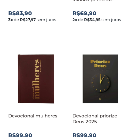
aventuras com Deus
R$83,90
R$69,90
3
x
de
R$27,97
sem juros
2
x
de
R$34,95
sem juros
Devocional mulheres
Devocional priorize
Deus 2025
R$99,90
R$99,90