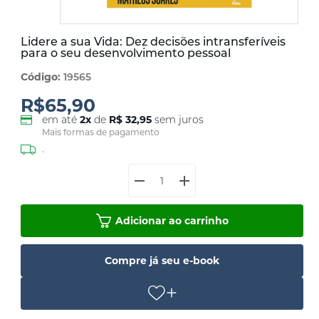
Lidere a sua Vida: Dez decisões intransferíveis
para o seu desenvolvimento pessoal
Código:
19565
R$65,90
em até
2
x
de
R$ 32,95
sem juros
Mais formas de pagamento
.
Adicionar ao carrinho
Compre já seu e-book