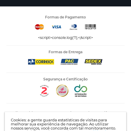
Formas de Pagamento
<script>console.log('1');</script>
Formas de Entrega
Segurança e Certificação
Editora Vida LTDA - 53.535.423/0005-04 | AV Recife, 841 -
Complemento: Antigo 535 | Bairro: Jardim Santo Afonso |
Cookies: a gente guarda estatísticas de visitas para
Guarulhos - SP | CEP 07215-030 |
Mapa do site
melhorar sua experiência de navegação. Ao utilizar
nossos serviços, você concorda com tal monitoramento.