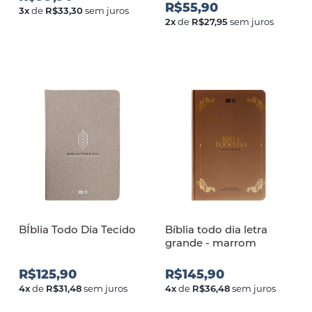
R$55,90
3
x
de
R$33,30
sem juros
2
x
de
R$27,95
sem juros
BÍblia Todo Dia Tecido
Bíblia todo dia letra
grande - marrom
R$125,90
R$145,90
4
x
de
R$31,48
sem juros
4
x
de
R$36,48
sem juros