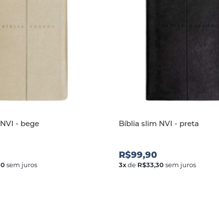
 NVI - bege
Bíblia slim NVI - preta
R$99,90
30
sem juros
3
x
de
R$33,30
sem juros