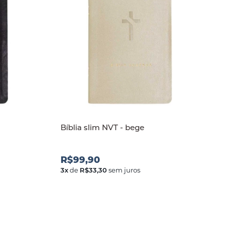
Bíblia slim NVT - bege
R$99,90
3
x
de
R$33,30
sem juros