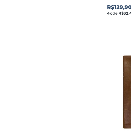
R$129,9
4
x
de
R$32,