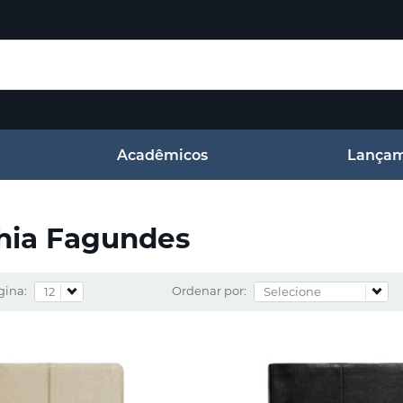
Acadêmicos
Lançam
hia Fagundes
gina:
Ordenar por: