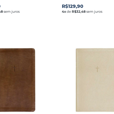
0
R$129,90
48
sem juros
4
x
de
R$32,48
sem juros