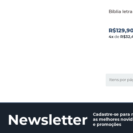
Bíblia let
R$129,9
4
x
de
R$32,
Itens por pá
Newsletter
Cadastre-se para 
as melhores novi
e promoções