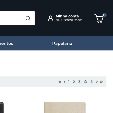
0
Minha conta
ou
Cadastre-se
entos
Papelaria
4
1
2
3
5