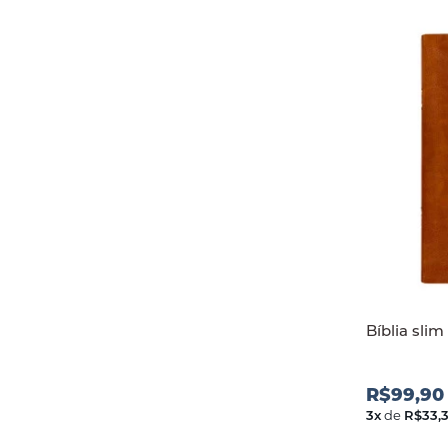
Bíblia sli
R$99,90
3
x
de
R$33,