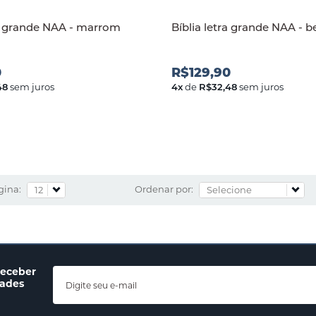
ra grande NAA - marrom
Bíblia letra grande NAA - 
0
R$129,90
48
sem juros
4
x
de
R$32,48
sem juros
gina:
Ordenar por:
receber
dades