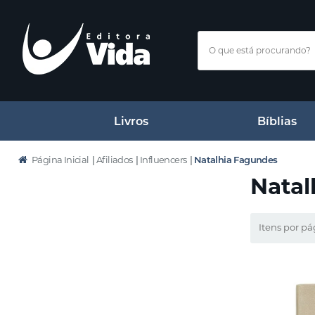
Livros
Bíblias
Página Inicial
|
Afiliados
|
Influencers
|
Natalhia Fagundes
Natal
Itens por pá