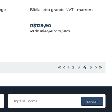
bege
Bíblia letra grande NVT - marrom
R$129,90
4
x
de
R$32,48
sem juros
4
1
2
3
5
Enviar