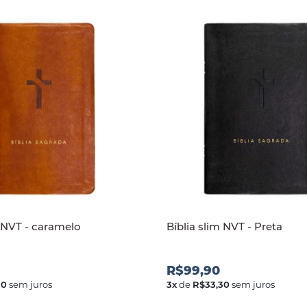
m NVT - caramelo
Bíblia slim NVT - Preta
R$99,90
30
sem juros
3
x
de
R$33,30
sem juros