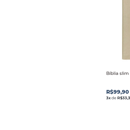
Bíblia slim
R$99,90
3
x
de
R$33,