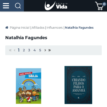
0
Página Inicial
|
Afiliados
|
Influencers
|
Natalhia Fagundes
Natalhia Fagundes
1
2
3
4
5