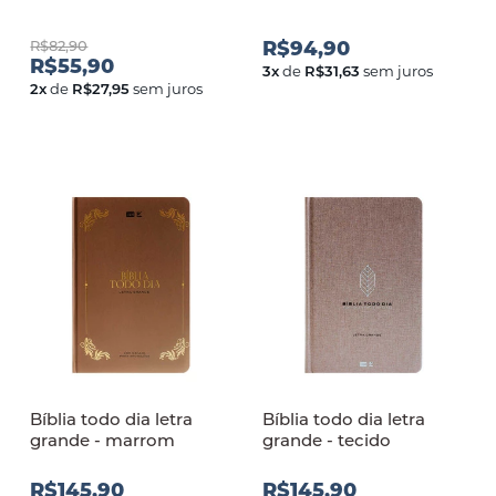
R$82,90
R$94,90
R$55,90
3
x
de
R$31,63
sem juros
2
x
de
R$27,95
sem juros
Bíblia todo dia letra
Bíblia todo dia letra
grande - marrom
grande - tecido
R$145,90
R$145,90