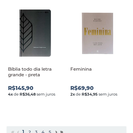
Bíblia todo dia letra
Feminina
grande - preta
R$145,90
R$69,90
4
x
de
R$36,48
sem juros
2
x
de
R$34,95
sem juros
1
2
3
4
5