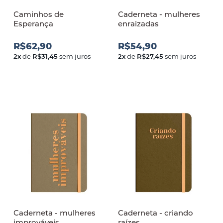
Caminhos de
Caderneta - mulheres
Esperança
enraizadas
R$62,90
R$54,90
2
x
de
R$31,45
sem juros
2
x
de
R$27,45
sem juros
Caderneta - mulheres
Caderneta - criando
improváveis
raízes