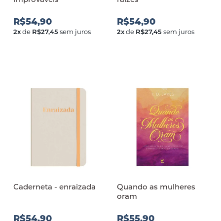
R$54,90
R$54,90
2
x
de
R$27,45
sem juros
2
x
de
R$27,45
sem juros
Caderneta - enraizada
Quando as mulheres
oram
R$54,90
R$55,90