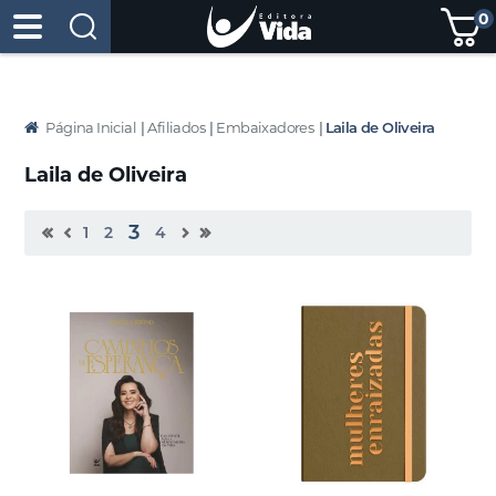
0
Página Inicial
|
Afiliados
|
Embaixadores
|
Laila de Oliveira
Laila de Oliveira
3
1
2
4