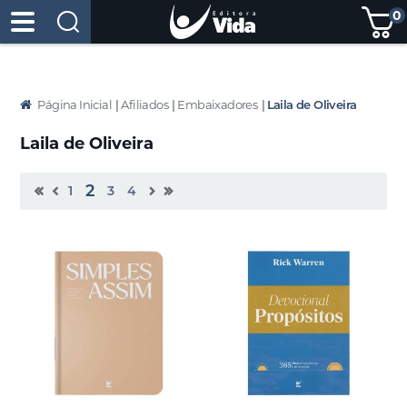
0
Página Inicial
|
Afiliados
|
Embaixadores
|
Laila de Oliveira
Laila de Oliveira
2
1
3
4