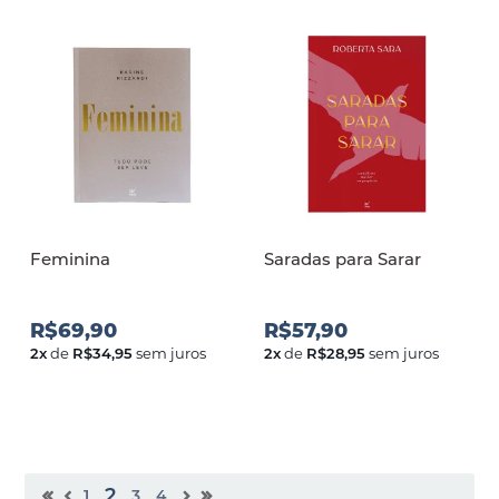
Feminina
Saradas para Sarar
R$69,90
R$57,90
2
x
de
R$34,95
sem juros
2
x
de
R$28,95
sem juros
2
1
3
4