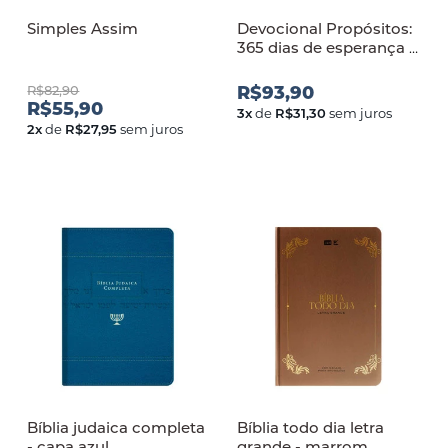
Simples Assim
Devocional Propósitos:
365 dias de esperança e
promessas
R$82,90
R$93,90
R$55,90
3
x
de
R$31,30
sem juros
2
x
de
R$27,95
sem juros
Bíblia judaica completa
Bíblia todo dia letra
- capa azul
grande - marrom