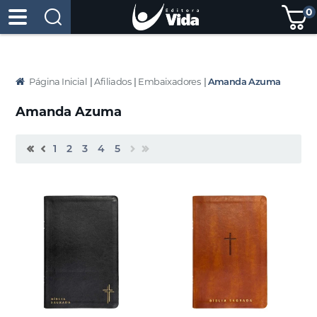
0
Página Inicial
|
Afiliados
|
Embaixadores
|
Amanda Azuma
Amanda Azuma
1
2
3
4
5