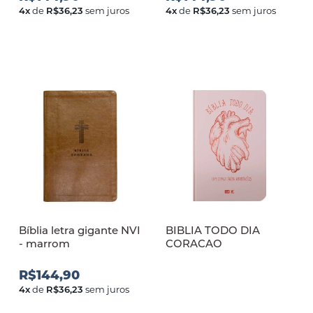
4
x
de
R$36,23
sem juros
4
x
de
R$36,23
sem juros
Bíblia letra gigante NVI
BIBLIA TODO DIA
- marrom
CORACAO
R$144,90
4
x
de
R$36,23
sem juros