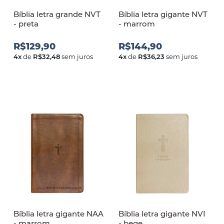
Bíblia letra grande NVT
Bíblia letra gigante NVT
- preta
- marrom
R$129,90
R$144,90
4
x
de
R$32,48
sem juros
4
x
de
R$36,23
sem juros
Bíblia letra gigante NAA
Bíblia letra gigante NVI
- marrom
- bege