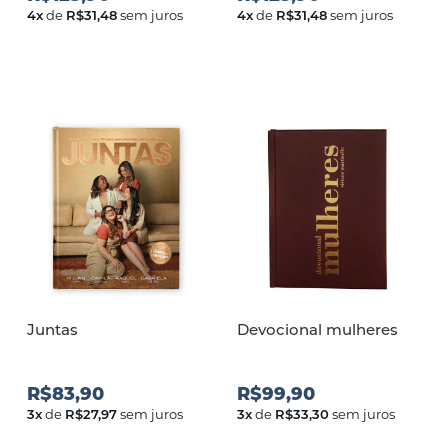
4
x
de
R$31,48
sem juros
4
x
de
R$31,48
sem juros
Juntas
Devocional mulheres
R$83,90
R$99,90
3
x
de
R$27,97
sem juros
3
x
de
R$33,30
sem juros