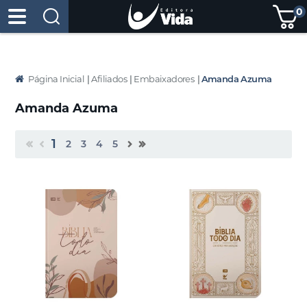
0
Página Inicial
|
Afiliados
|
Embaixadores
|
Amanda Azuma
Amanda Azuma
1
2
3
4
5