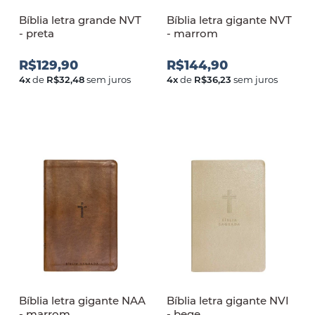
Bíblia letra grande NVT
Bíblia letra gigante NVT
- preta
- marrom
R$129,90
R$144,90
4
x
de
R$32,48
sem juros
4
x
de
R$36,23
sem juros
Bíblia letra gigante NAA
Bíblia letra gigante NVI
- marrom
- bege