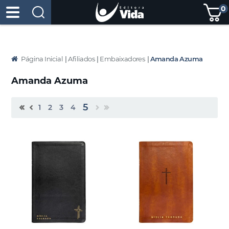
0
Página Inicial
|
Afiliados
|
Embaixadores
|
Amanda Azuma
Amanda Azuma
5
1
2
3
4