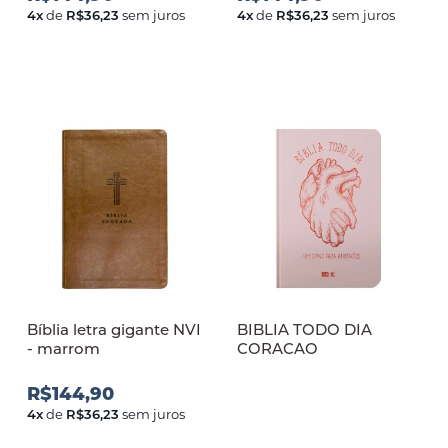
4
x
de
R$36,23
sem juros
4
x
de
R$36,23
sem juros
Bíblia letra gigante NVI
BIBLIA TODO DIA
- marrom
CORACAO
R$144,90
4
x
de
R$36,23
sem juros