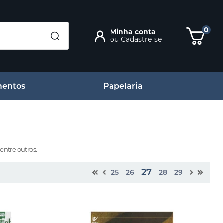
0
Minha conta
ou
Cadastre-se
entos
Papelaria
entre outros.
27
25
26
28
29