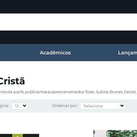
Acadêmicos
Lançam
Crist
nto da sua fé, publicamos autores renomados: Tozer, Subirá, Brunet, Deivel, 
gina:
Ordenar por: