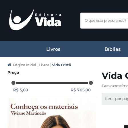
Livros
Bíblias
Página Inicial
|
Livros
|
Vida Crist
Preço
Vida 
Para o crescime
R$ 5,00
R$ 705,00
Itens por pá