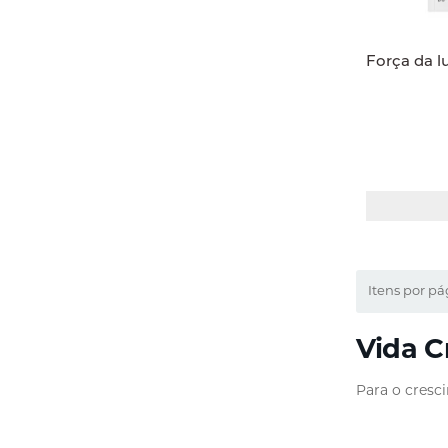
Força da l
Itens por pá
Vida C
Para o cresci