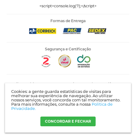
<script>console.log('1');</script>
Formas de Entrega
Segurança e Certificação
Editora Vida LTDA - 53.535.423/0005-04 | AV Recife, 841 -
Complemento: Antigo 535 | Bairro: Jardim Santo Afonso |
Cookies: a gente guarda estatísticas de visitas para
Guarulhos - SP | CEP 07215-030 |
Mapa do site
melhorar sua experiência de navegação. Ao utilizar
nossos serviços, você concorda com tal monitoramento.
Para mais informações, consulte a nossa
Política de
Privacidade.
Crie sua loja virtual
com a melhor empresa de e-commerce do
Brasil.
CONCORDAR E FECHAR