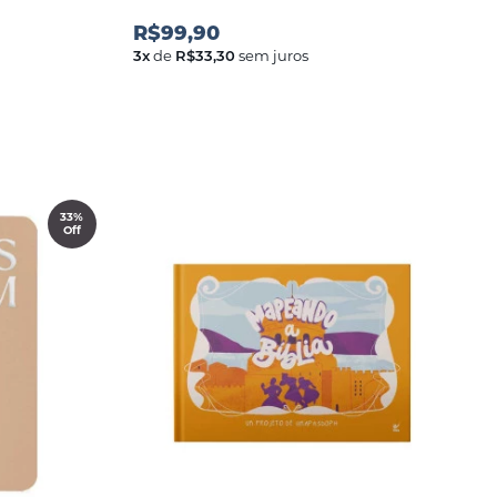
R$99,90
3
x
de
R$33,30
sem juros
33%
Off