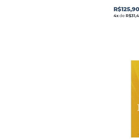
R$125,9
4
x
de
R$31,