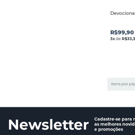
Devociona
R$99,90
3
x
de
R$33,
Itens por pá
Newsletter
Cadastre-se para 
as melhores novi
e promoções