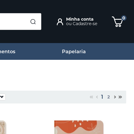
0
Minha conta
ou
Cadastre-se
entos
Papelaria
1
2