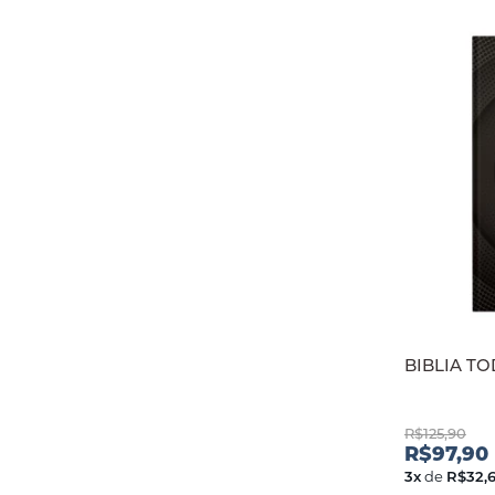
BIBLIA TO
R$125,90
R$97,90
3
x
de
R$32,