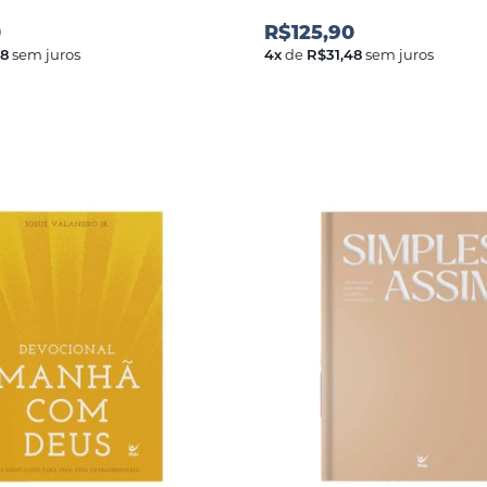
0
R$125,90
48
sem juros
4
x
de
R$31,48
sem juros