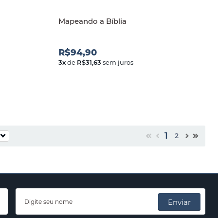
Mapeando a Bíblia
R$94,90
3
x
de
R$31,63
sem juros
1
2
Enviar