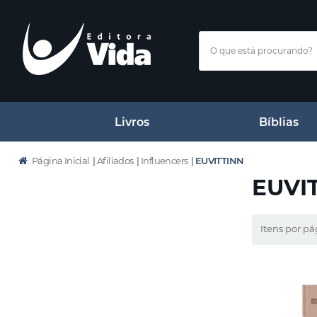
Livros
Bíblias
Página Inicial
|
Afiliados
|
Influencers
|
EUVITTINN
EUVI
Itens por pá