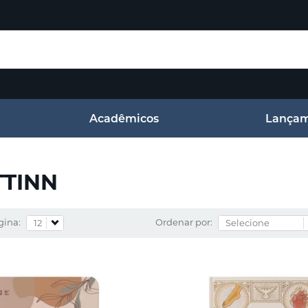
Acadêmicos
Lançam
TTINN
gina:
Ordenar por: