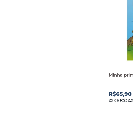
Minha prim
R$65,90
2
x
de
R$32,