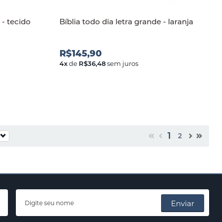
 - tecido
Bíblia todo dia letra grande - laranja
R$145,90
4
x
de
R$36,48
sem juros
1
2
Enviar