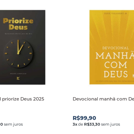
 priorize Deus 2025
Devocional manhã com D
R$99,90
30
sem juros
3
x
de
R$33,30
sem juros