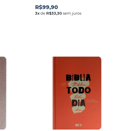
R$99,90
3
x
de
R$33,30
sem juros