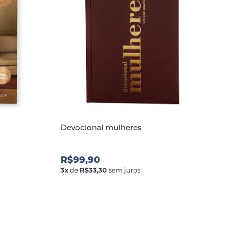
Devocional mulheres
R$99,90
3
x
de
R$33,30
sem juros