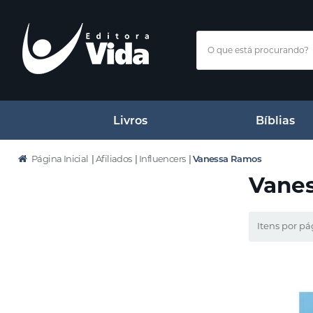
Livros
Bíblias
Página Inicial
|
Afiliados
|
Influencers
|
Vanessa Ramos
Vane
Itens por pá