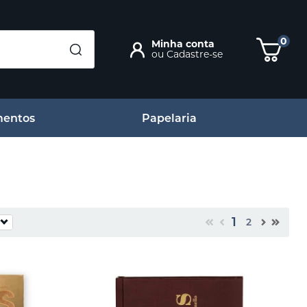
0
Minha conta
ou
Cadastre-se
entos
Papelaria
1
2