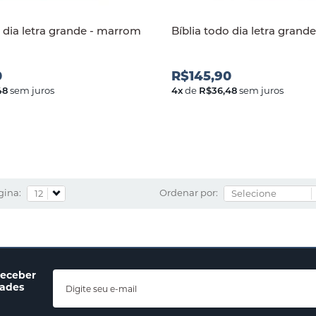
o dia letra grande - marrom
Bíblia todo dia letra grande
0
R$145,90
48
sem juros
4
x
de
R$36,48
sem juros
gina:
Ordenar por:
receber
dades