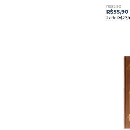
R$82,90
R$55,90
2
x
de
R$27,