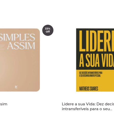
33%
Off
ssim
Lidere a sua Vida: Dez dec
intransferíveis para o seu
desenvolvimento pessoal