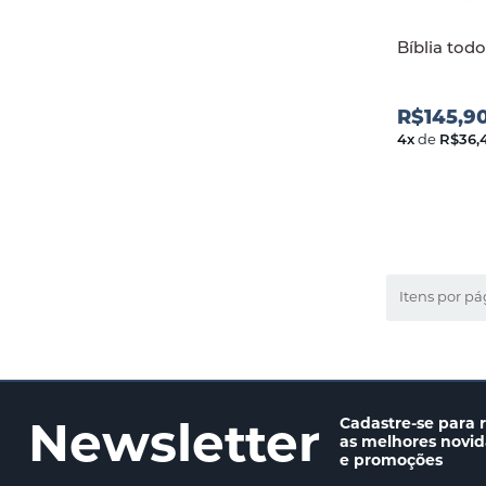
Bíblia tod
R$145,9
4
x
de
R$36,
Itens por pá
Newsletter
Cadastre-se para 
as melhores novi
e promoções