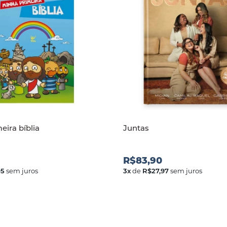
eira bíblia
Juntas
R$83,90
95
sem juros
3
x
de
R$27,97
sem juros