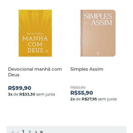
Devocional manhã com
Simples Assim
Deus
R$99,90
R$82,90
R$55,90
3
x
de
R$33,30
sem juros
2
x
de
R$27,95
sem juros
1
2