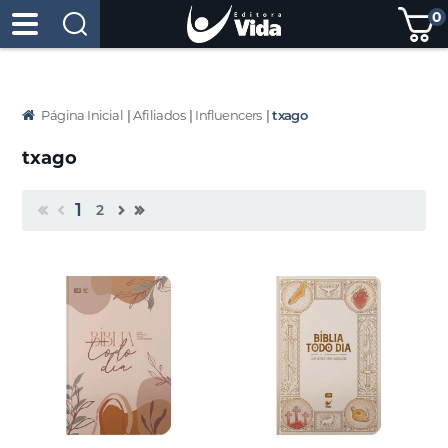
0
Página Inicial
|
Afiliados
|
Influencers
|
txago
txago
1
2