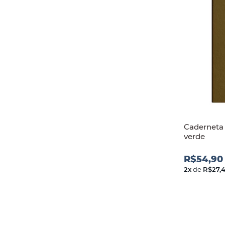
Caderneta 
verde
R$54,90
2
x
de
R$27,