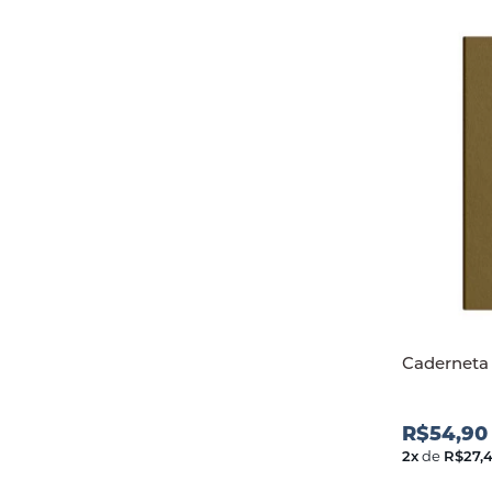
Caderneta 
R$54,90
2
x
de
R$27,