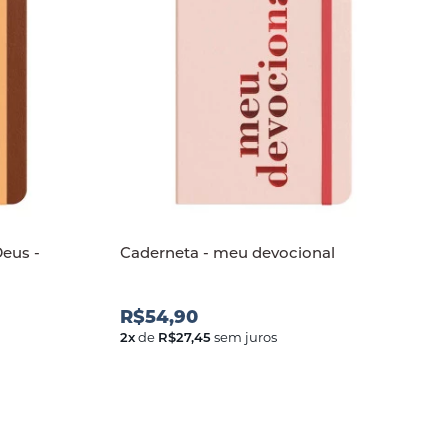
Deus -
Caderneta - meu devocional
R$54,90
2
x
de
R$27,45
sem juros