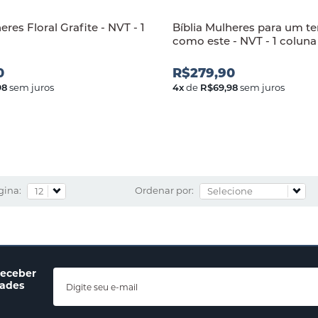
eres Floral Grafite - NVT - 1
Bíblia Mulheres para um 
como este - NVT - 1 coluna
0
R$279,90
98
sem juros
4
x
de
R$69,98
sem juros
gina:
Ordenar por:
receber
dades