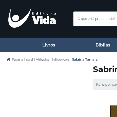
Livros
Bíblias
Página Inicial
|
Afiliados
|
Influencers
|
Sabrina Tamara
Sabri
Itens por pá