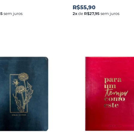
R$55,90
45
sem juros
2
x
de
R$27,95
sem juros