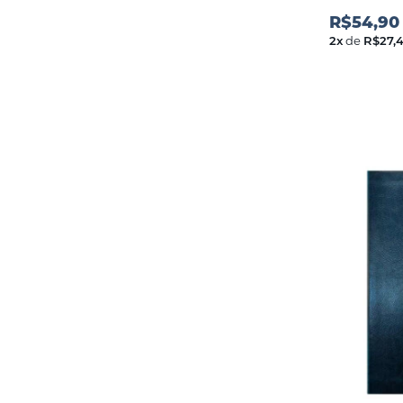
R$54,90
2
x
de
R$27,