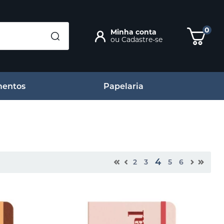
0
Minha conta
ou
Cadastre-se
entos
Papelaria
4
2
3
5
6