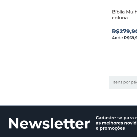
Bíblia Mulh
coluna
R$279,9
4
x
de
R$69,
Itens por pá
Newsletter
Cadastre-se para 
as melhores novi
e promoções