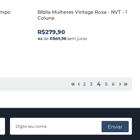
tempo
Bíblia Mulheres Vintage Roxa - NVT - 1
Coluna
R$279,90
4
x
de
R$69,98
sem juros
4
2
3
5
6
Enviar