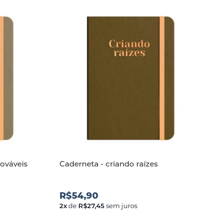
ováveis
Caderneta - criando raízes
R$54,90
2
x
de
R$27,45
sem juros