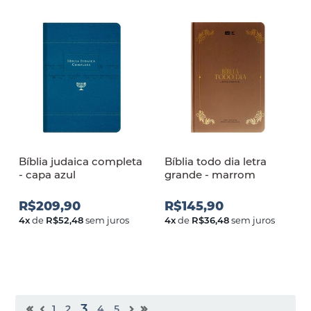
Bíblia judaica completa
Bíblia todo dia letra
- capa azul
grande - marrom
R$209,90
R$145,90
4
x
de
R$52,48
sem juros
4
x
de
R$36,48
sem juros
3
1
2
4
5