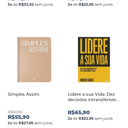
3
x
de
R$33,30
sem juros
2
x
de
R$25,95
sem juros
Simples Assim
Lidere a sua Vida: Dez
decisões intransferíveis
para o seu
desenvolvimento
R$82,90
R$65,90
pessoal
R$55,90
2
x
de
R$32,95
sem juros
2
x
de
R$27,95
sem juros