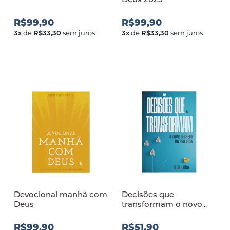
R$99,90
R$99,90
3
x
de
R$33,30
sem juros
3
x
de
R$33,30
sem juros
Devocional manhã com
Decisões que
Deus
transformam o novo
decreto da sua vida
R$99,90
R$51,90