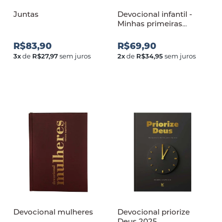
Juntas
Devocional infantil -
Minhas primeiras
aventuras com Deus
R$83,90
R$69,90
3
x
de
R$27,97
sem juros
2
x
de
R$34,95
sem juros
Devocional mulheres
Devocional priorize
Deus 2025