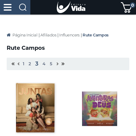
0
Página Inicial
|
Afiliados
|
Influencers
|
Rute Campos
Rute Campos
3
1
2
4
5