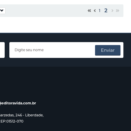
2
1
Enviar
editoravida.com.br
rzedas, 246 - Liberdade,
CEP:01512-070