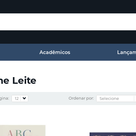
Acadêmicos
Lançam
e Leite
gina:
Ordenar por: