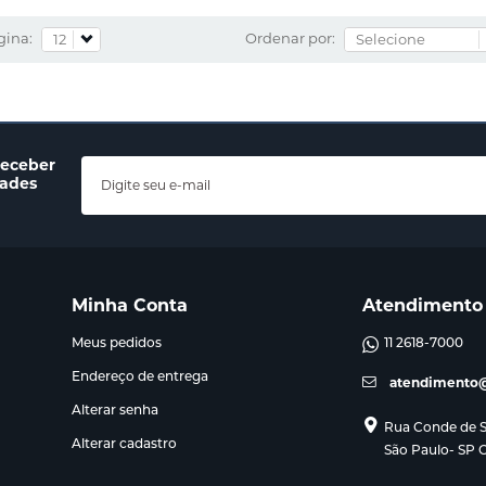
gina:
Ordenar por:
receber
dades
Minha Conta
Atendimento
Meus pedidos
11 2618-7000
Endereço de entrega
atendimento@
Alterar senha
Rua Conde de Sa
Alterar cadastro
São Paulo- SP 