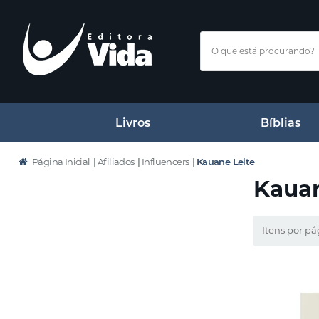
Livros
Bíblias
Página Inicial
|
Afiliados
|
Influencers
|
Kauane Leite
Kauan
Itens por pá