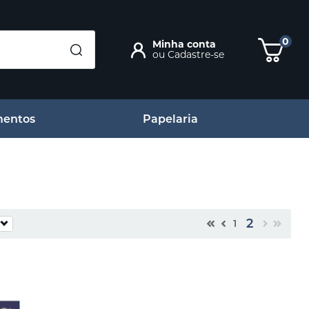
0
Minha conta
ou
Cadastre-se
entos
Papelaria
2
1