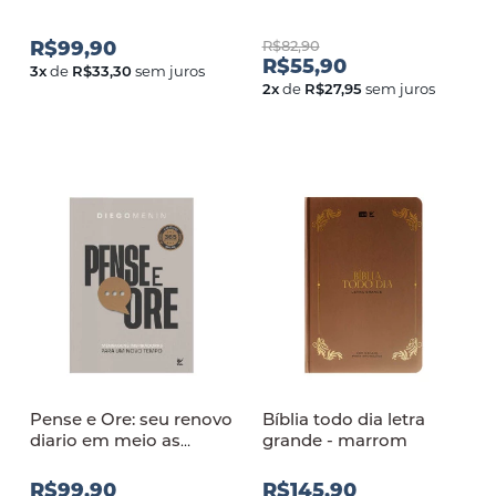
R$99,90
R$82,90
R$55,90
3
x
de
R$33,30
sem juros
2
x
de
R$27,95
sem juros
Pense e Ore: seu renovo
Bíblia todo dia letra
diario em meio as
grande - marrom
batalhas da vida
R$99,90
R$145,90