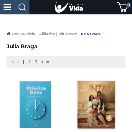
0
Página Inicial
|
Afiliados
|
Influencers
|
Julia Braga
Julia Braga
1
2
3