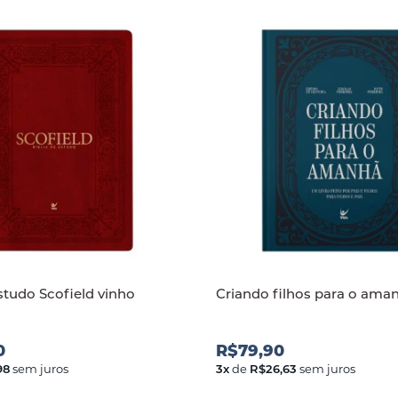
estudo Scofield vinho
Criando filhos para o am
0
R$79,90
98
sem juros
3
x
de
R$26,63
sem juros