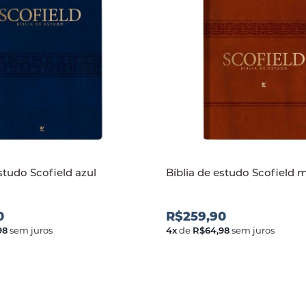
studo Scofield azul
Bíblia de estudo Scofield
0
R$259,90
98
sem juros
4
x
de
R$64,98
sem juros