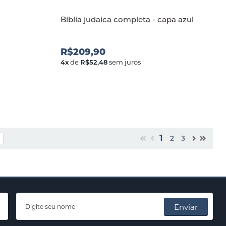
Bíblia judaica completa - capa azul
R$209,90
4
x
de
R$52,48
sem juros
1
2
3
Enviar