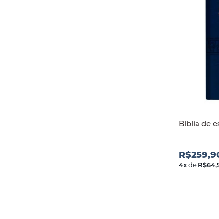
Bíblia de e
R$259,9
4
x
de
R$64,