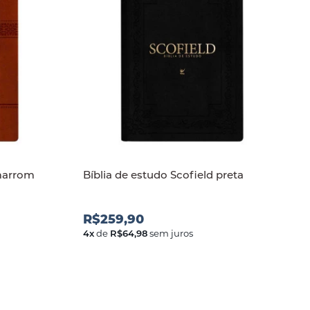
 marrom
Bíblia de estudo Scofield preta
R$259,90
4
x
de
R$64,98
sem juros