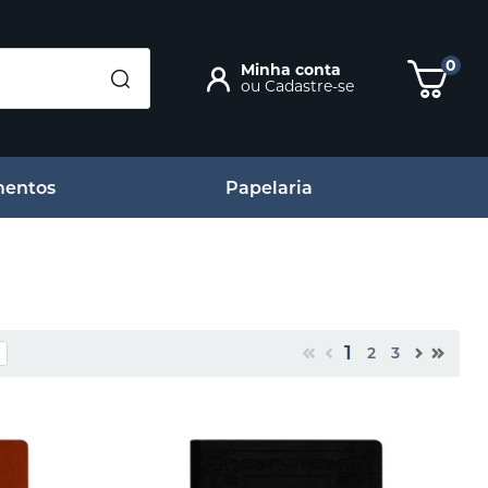
0
Minha conta
ou
Cadastre-se
entos
Papelaria
1
2
3