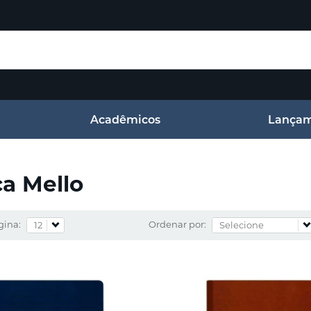
Acadêmicos
Lançam
ca Mello
gina:
Ordenar por: