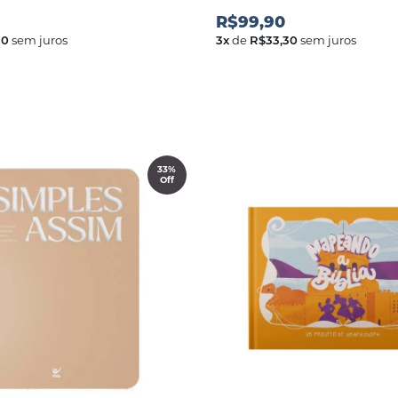
R$99,90
30
sem juros
3
x
de
R$33,30
sem juros
33%
Off