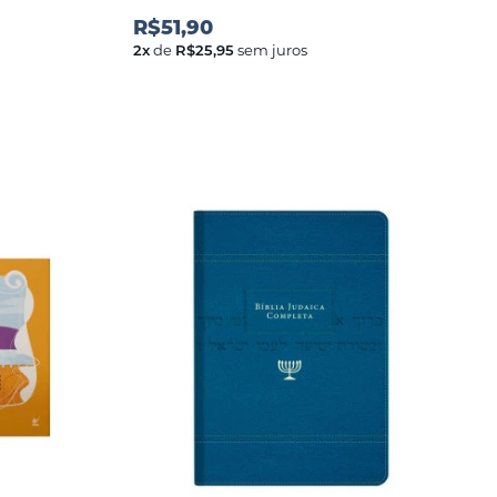
R$51,90
2
x
de
R$25,95
sem juros