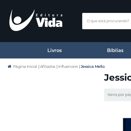
Livros
Bíblias
Página Inicial
|
Afiliados
|
Influencers
|
Jessica Mello
Jessi
Itens por pá