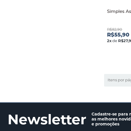
Simples A
R$82,90
R$55,90
2
x
de
R$27,
Itens por pá
Newsletter
Cadastre-se para 
as melhores novi
e promoções