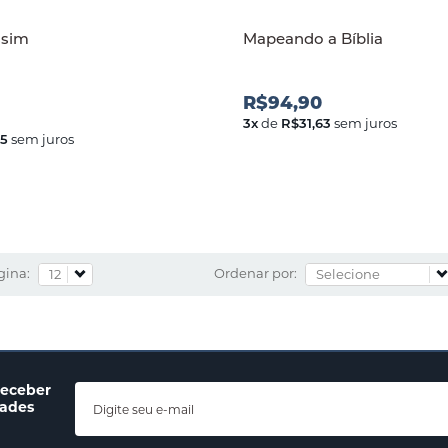
ssim
Mapeando a Bíblia
R$94,90
3
x
de
R$31,63
sem juros
95
sem juros
gina:
Ordenar por:
receber
dades