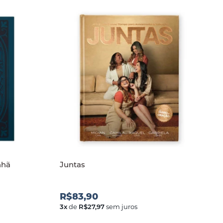
anh
Juntas
R$83,90
3
x
de
R$27,97
sem juros