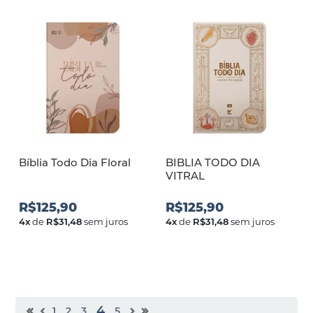
Bíblia Todo Dia Floral
BIBLIA TODO DIA
VITRAL
R$125,90
R$125,90
4
x
de
R$31,48
sem juros
4
x
de
R$31,48
sem juros
4
1
2
3
5