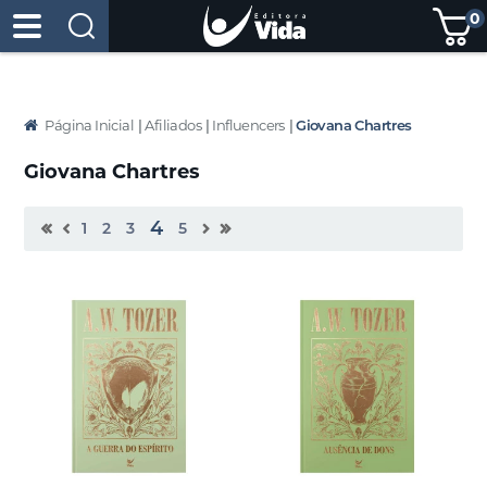
0
Página Inicial
|
Afiliados
|
Influencers
|
Giovana Chartres
Giovana Chartres
4
1
2
3
5