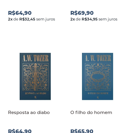
R$64,90
R$69,90
2
x
de
R$32,45
sem juros
2
x
de
R$34,95
sem juros
Resposta ao diabo
O filho do homem
R$64,90
R$65,90