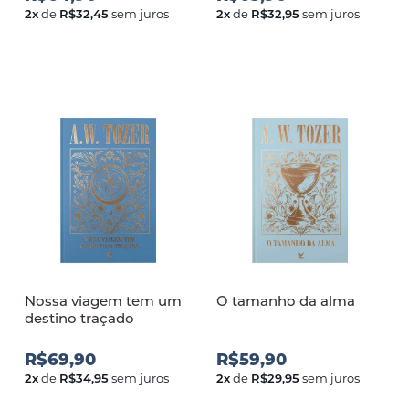
2
x
de
R$32,45
sem juros
2
x
de
R$32,95
sem juros
Nossa viagem tem um
O tamanho da alma
destino traçado
R$69,90
R$59,90
2
x
de
R$34,95
sem juros
2
x
de
R$29,95
sem juros