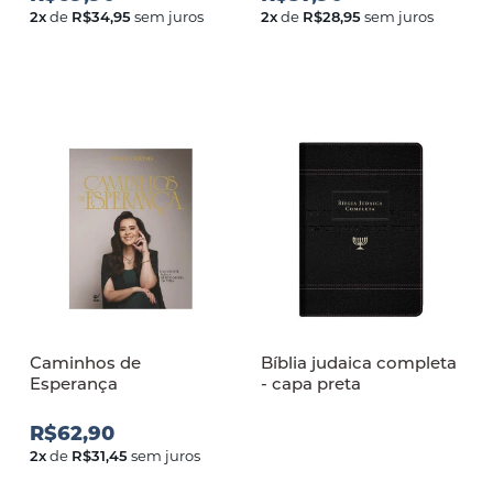
2
x
de
R$34,95
sem juros
2
x
de
R$28,95
sem juros
Caminhos de
Bíblia judaica completa
Esperança
- capa preta
R$62,90
2
x
de
R$31,45
sem juros