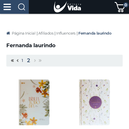
0
Página Inicial
|
Afiliados
|
Influencers
|
Fernanda laurindo
Fernanda laurindo
2
1