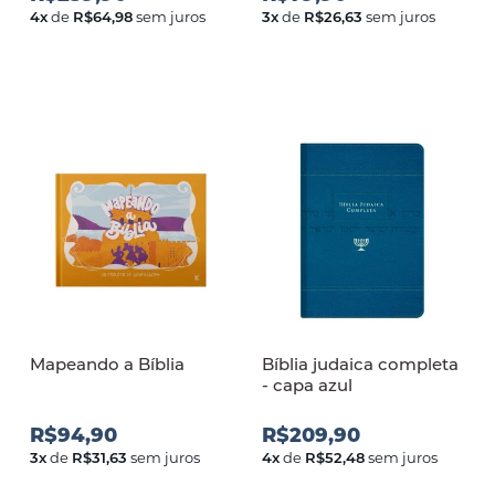
4
x
de
R$64,98
sem juros
3
x
de
R$26,63
sem juros
Mapeando a Bíblia
Bíblia judaica completa
- capa azul
R$94,90
R$209,90
3
x
de
R$31,63
sem juros
4
x
de
R$52,48
sem juros