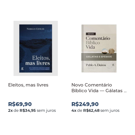
Eleitos, mas livres
Novo Comentário
Bíblico Vida — Gálatas e
Efésios
R$69,90
R$249,90
2
x
de
R$34,95
sem juros
4
x
de
R$62,48
sem juros