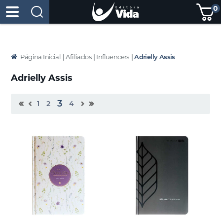
0
Página Inicial
|
Afiliados
|
Influencers
|
Adrielly Assis
Adrielly Assis
3
1
2
4