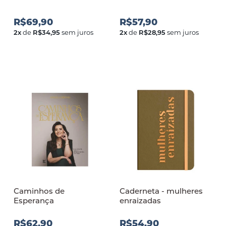
R$69,90
R$57,90
2
x
de
R$34,95
sem juros
2
x
de
R$28,95
sem juros
Caminhos de
Caderneta - mulheres
Esperança
enraizadas
R$62,90
R$54,90