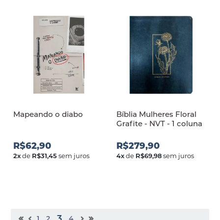
Mapeando o diabo
Bíblia Mulheres Floral
Grafite - NVT - 1 coluna
R$62,90
R$279,90
2
x
de
R$31,45
sem juros
4
x
de
R$69,98
sem juros
3
1
2
4