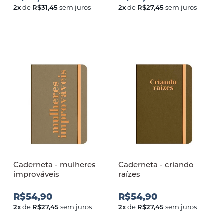
2
x
de
R$31,45
sem juros
2
x
de
R$27,45
sem juros
Caderneta - mulheres
Caderneta - criando
improváveis
raízes
R$54,90
R$54,90
2
x
de
R$27,45
sem juros
2
x
de
R$27,45
sem juros