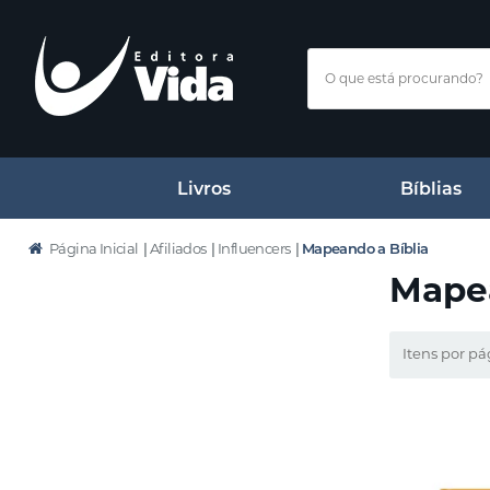
Livros
Bíblias
Página Inicial
|
Afiliados
|
Influencers
|
Mapeando a Bíblia
Mapea
Itens por pá