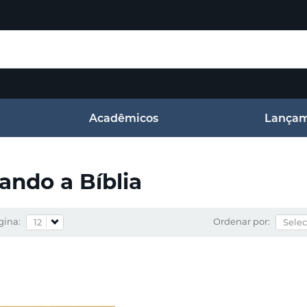
Acadêmicos
Lançam
ndo a Bíblia
gina:
Ordenar por: