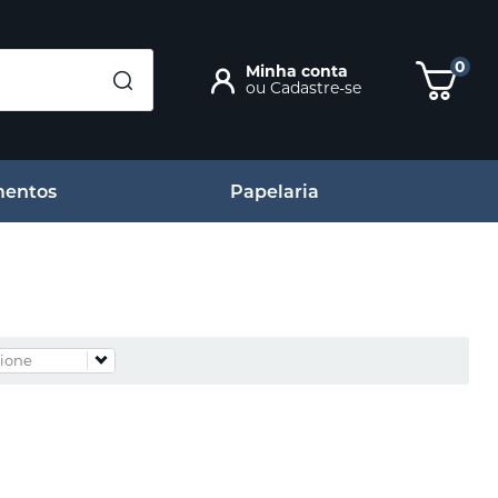
0
Minha conta
ou
Cadastre-se
entos
Papelaria