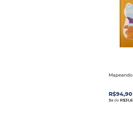
Mapeando 
R$94,90
3
x
de
R$31,6