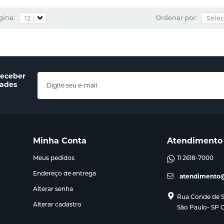
gina:
Ordenar por:
receber
dades
Minha Conta
Atendimento
Meus pedidos
11 2618-7000
Endereço de entrega
atendimento@
Alterar senha
Rua Conde de Sa
Alterar cadastro
São Paulo- SP 