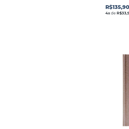
R$135,9
4
x
de
R$33,