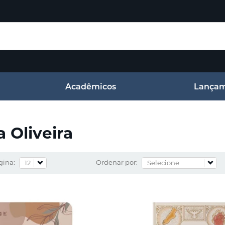
Acadêmicos
Lançam
a Oliveira
gina:
Ordenar por: