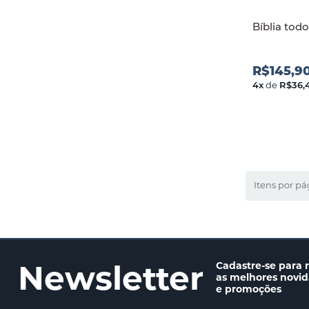
Bíblia todo
R$145,9
4
x
de
R$36,
Itens por pá
Newsletter
Cadastre-se para 
as melhores novi
e promoções