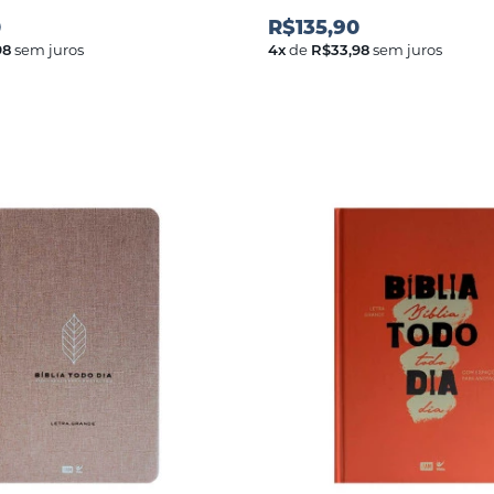
0
R$135,90
98
sem juros
4
x
de
R$33,98
sem juros