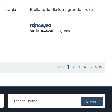
 - laranja
Bíblia todo dia letra grande - roxa
R$145,90
4
x
de
R$36,48
sem juros
1
2
3
4
5
Enviar