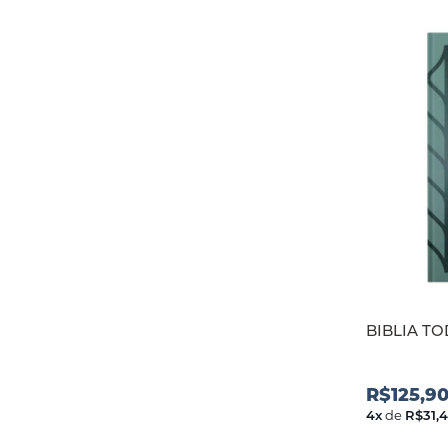
BIBLIA T
R$125,9
4
x
de
R$31,