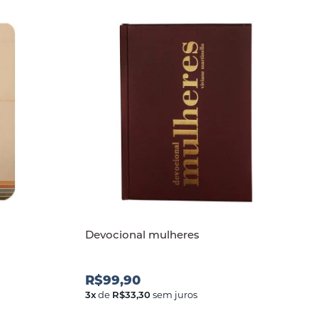
Devocional mulheres
R$99,90
3
x
de
R$33,30
sem juros