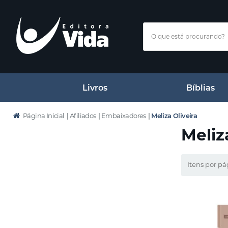
Livros
Bíblias
Página Inicial
|
Afiliados
|
Embaixadores
|
Meliza Oliveira
Meliz
Itens por pá