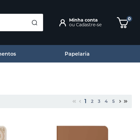
0
Minha conta
ou
Cadastre-se
entos
Papelaria
1
2
3
4
5