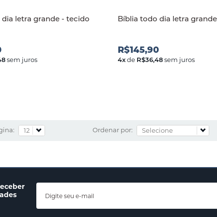
 dia letra grande - tecido
Bíblia todo dia letra grande
0
R$145,90
48
sem juros
4
x
de
R$36,48
sem juros
gina:
Ordenar por:
receber
dades