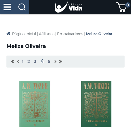
0
Página Inicial
|
Afiliados
|
Embaixadores
|
Meliza Oliveira
Meliza Oliveira
4
1
2
3
5