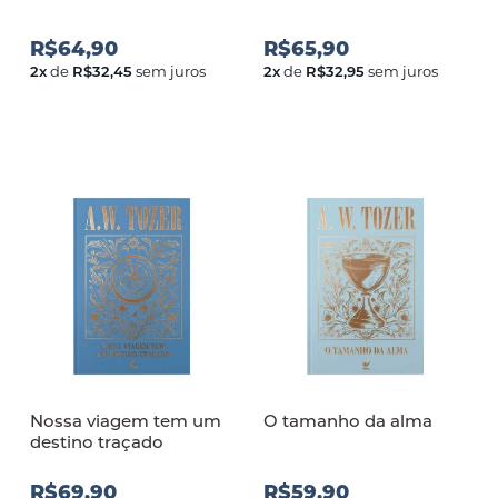
R$64,90
R$65,90
2
x
de
R$32,45
sem juros
2
x
de
R$32,95
sem juros
Nossa viagem tem um
O tamanho da alma
destino traçado
R$69,90
R$59,90