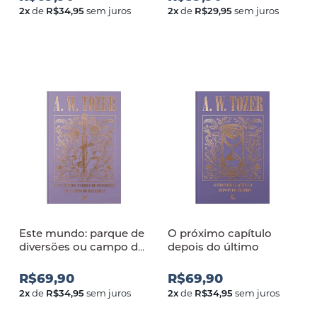
2
x
de
R$34,95
sem juros
2
x
de
R$29,95
sem juros
Este mundo: parque de
O próximo capítulo
diversões ou campo de
depois do último
batalha
R$69,90
R$69,90
2
x
de
R$34,95
sem juros
2
x
de
R$34,95
sem juros