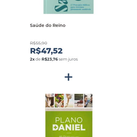
Saúde do Reino
R$55,90
R$47,52
2
x
de
R$23,76
sem juros
+