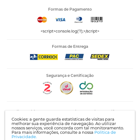
Formas de Pagamento
<script>console.log('1');</script>
Formas de Entrega
Segurança e Certificação
Editora Vida LTDA - 53.535.423/0005-04 | AV Recife, 841 -
Complemento: Antigo 535 | Bairro: Jardim Santo Afonso |
Cookies: a gente guarda estatísticas de visitas para
Guarulhos - SP | CEP 07215-030 |
Mapa do site
melhorar sua experiência de navegação. Ao utilizar
nossos serviços, você concorda com tal monitoramento.
Para mais informações, consulte a nossa
Política de
Privacidade.