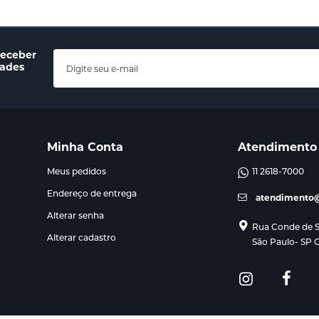
receber
dades
Minha Conta
Atendimento
Meus pedidos
11 2618-7000
Endereço de entrega
atendimento@
Alterar senha
Rua Conde de Sa
Alterar cadastro
São Paulo- SP 