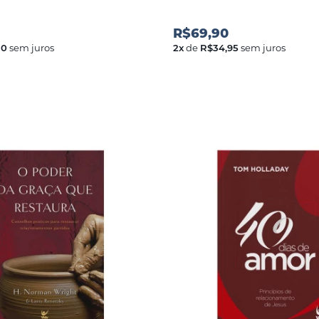
R$69,90
30
sem juros
2
x
de
R$34,95
sem juros