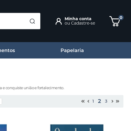
0
Minha conta
ou
Cadastre-se
entos
Papelaria
e conquiste união e fortalecimento.
2
1
3