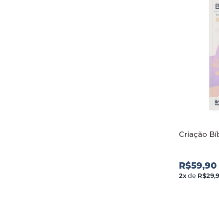
Criação Bí
R$59,90
2
x
de
R$29,