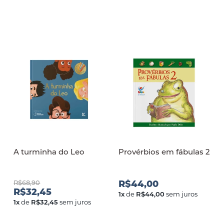
A turminha do Leo
Provérbios em fábulas 2
R$68,90
R$44,00
R$32,45
1
x
de
R$44,00
sem juros
1
x
de
R$32,45
sem juros