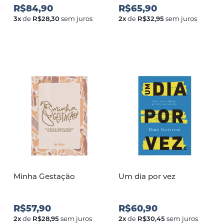
R$84,90
R$65,90
3
x
de
R$28,30
sem juros
2
x
de
R$32,95
sem juros
Minha Gestação
Um dia por vez
R$57,90
R$60,90
2
x
de
R$28,95
sem juros
2
x
de
R$30,45
sem juros