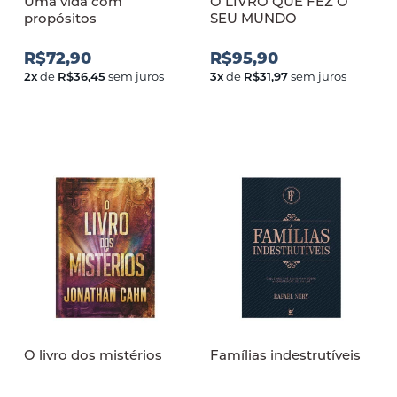
Uma vida com
O LIVRO QUE FEZ O
propósitos
SEU MUNDO
R$72,90
R$95,90
2
x
de
R$36,45
sem juros
3
x
de
R$31,97
sem juros
O livro dos mistérios
Famílias indestrutíveis