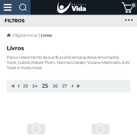
0
FILTROS
Página Inicial
|
Livros
Livros
Para o crescimento da sua fé, publicamos autores renomados:
Tozer, Subirá, Robert Thom, Norman Geisler, Viviane Martinello, A.W.
Tozer e muito mais!
25
23
24
26
27