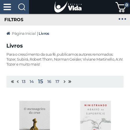
0
FILTROS
Página Inicial
|
Livros
Livros
Para o crescimento da sua fé, publicamos autores renomados:
Tozer, Subirá, Robert Thom, Norman Geisler, Viviane Martinello, A.W.
Tozer e muito mais!
15
13
14
16
17