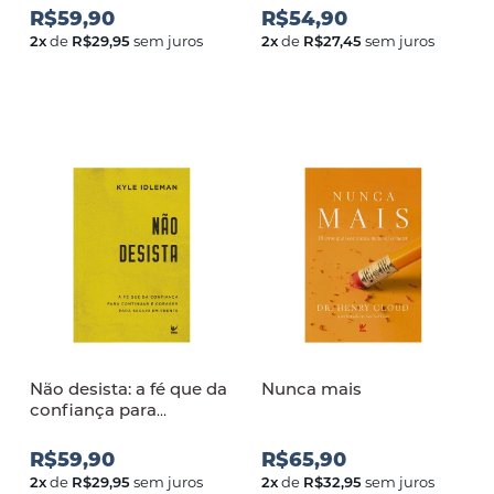
circunstancias não
R$59,90
R$54,90
podem mudar
2
x
de
R$29,95
sem juros
2
x
de
R$27,45
sem juros
Não desista: a fé que da
Nunca mais
confiança para
continuar e coragem
para seguir em frente
R$59,90
R$65,90
2
x
de
R$29,95
sem juros
2
x
de
R$32,95
sem juros