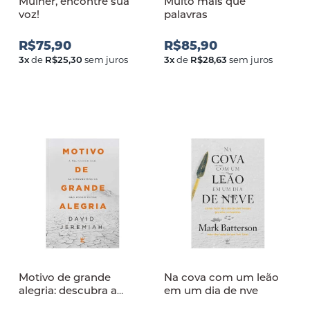
Mulher, encontre sua
Muito mais que
voz!
palavras
R$75,90
R$85,90
3
x
de
R$25,30
sem juros
3
x
de
R$28,63
sem juros
Motivo de grande
Na cova com um leão
alegria: descubra a
em um dia de nve
felicidade que as