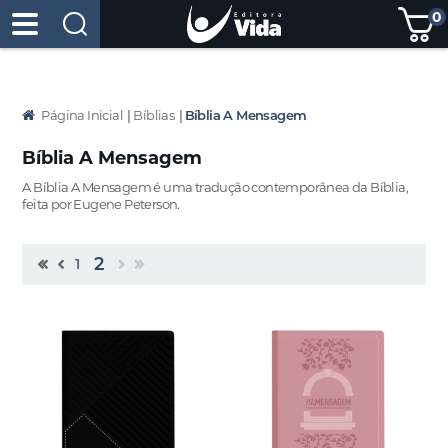
0
Página Inicial
|
Bíblias
|
Bíblia A Mensagem
Bíblia A Mensagem
A Bíblia A Mensagem é uma tradução contemporânea da Bíblia,
feita por Eugene Peterson.
2
1