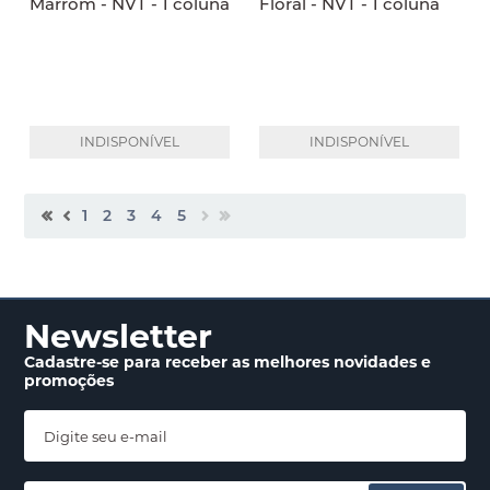
Marrom - NVT - 1 coluna
Floral - NVT - 1 coluna
INDISPONÍVEL
INDISPONÍVEL
1
2
3
4
5
Newsletter
Cadastre-se para receber
as melhores novidades
e
promoções