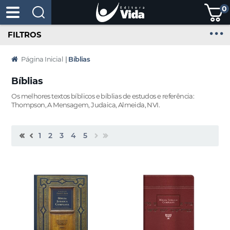
0
FILTROS
Página Inicial
|
Bíblias
Bíblias
Os melhores textos bíblicos e bíblias de estudos e referência:
Thompson, A Mensagem, Judaica, Almeida, NVI.
1
2
3
4
5