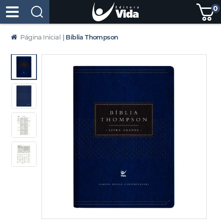
0
Página Inicial
|
Bíblia Thompson