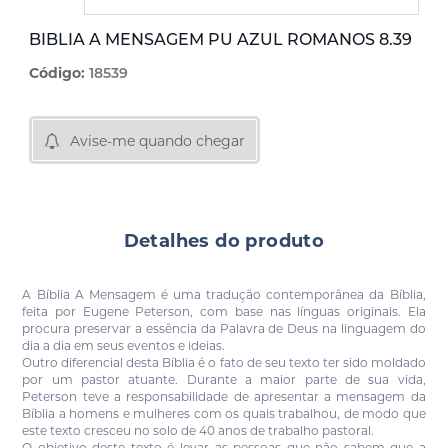
BIBLIA A MENSAGEM PU AZUL ROMANOS 8.39
Código:
18539
Avise-me quando chegar
Detalhes do produto
A Bíblia A Mensagem é uma tradução contemporânea da Bíblia,
feita por Eugene Peterson, com base nas línguas originais. Ela
procura preservar a essência da Palavra de Deus na linguagem do
dia a dia em seus eventos e ideias.
Outro diferencial desta Bíblia é o fato de seu texto ter sido moldado
por um pastor atuante. Durante a maior parte de sua vida,
Peterson teve a responsabilidade de apresentar a mensagem da
Bíblia a homens e mulheres com os quais trabalhou, de modo que
este texto cresceu no solo de 40 anos de trabalho pastoral.
O objetivo deste texto é levar as pessoas que não sabem que a