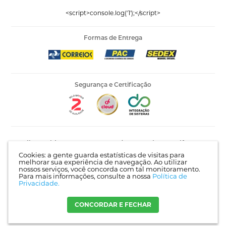
<script>console.log('1');</script>
Formas de Entrega
Segurança e Certificação
Editora Vida LTDA - 53.535.423/0005-04 | AV Recife, 841 -
Complemento: Antigo 535 | Bairro: Jardim Santo Afonso |
Cookies: a gente guarda estatísticas de visitas para
Guarulhos - SP | CEP 07215-030 |
Mapa do site
melhorar sua experiência de navegação. Ao utilizar
nossos serviços, você concorda com tal monitoramento.
Para mais informações, consulte a nossa
Política de
Privacidade.
Crie sua loja virtual
com a melhor empresa de e-commerce do
Brasil.
CONCORDAR E FECHAR