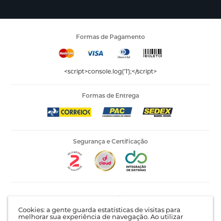
Formas de Pagamento
<script>console.log('1');</script>
Formas de Entrega
Segurança e Certificação
Editora Vida LTDA - 53.535.423/0005-04 | AV Recife, 841 -
Complemento: Antigo 535 | Bairro: Jardim Santo Afonso |
Cookies: a gente guarda estatísticas de visitas para
Guarulhos - SP | CEP 07215-030 |
Mapa do site
melhorar sua experiência de navegação. Ao utilizar