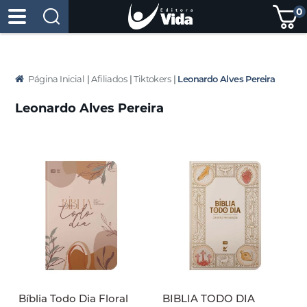
0
Página Inicial
|
Afiliados
|
Tiktokers
|
Leonardo Alves Pereira
Leonardo Alves Pereira
Bíblia Todo Dia Floral
BIBLIA TODO DIA