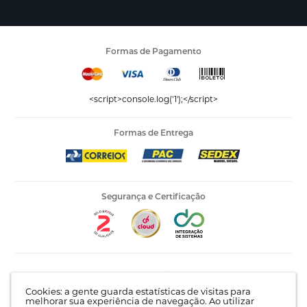
Formas de Pagamento
<script>console.log('1');</script>
Formas de Entrega
Segurança e Certificação
Editora Vida LTDA - 53.535.423/0005-04 | AV Recife, 841 -
Complemento: Antigo 535 | Bairro: Jardim Santo Afonso |
Cookies: a gente guarda estatísticas de visitas para
Guarulhos - SP | CEP 07215-030 |
Mapa do site
melhorar sua experiência de navegação. Ao utilizar