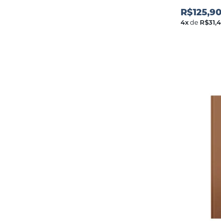
R$125,9
4
x
de
R$31,