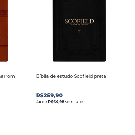
 marrom
Bíblia de estudo Scofield preta
R$259,90
4
x
de
R$64,98
sem juros