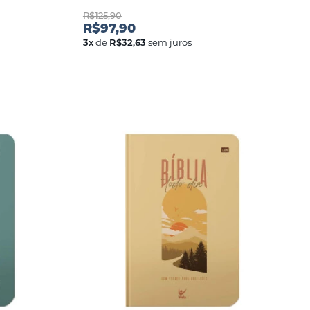
R$125,90
R$97,90
3
x
de
R$32,63
sem juros