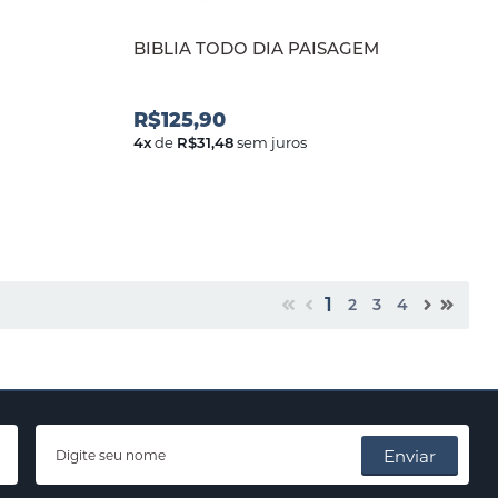
BIBLIA TODO DIA PAISAGEM
R$125,90
4
x
de
R$31,48
sem juros
1
2
3
4
Enviar