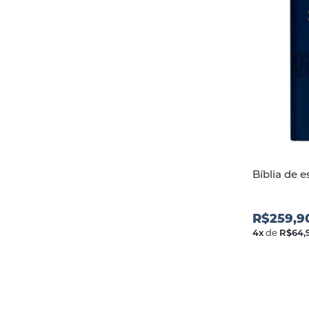
Bíblia de e
R$259,9
4
x
de
R$64,