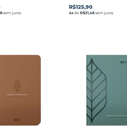
0
R$125,90
48
sem juros
4
x
de
R$31,48
sem juros