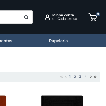
0
Minha conta
ou
Cadastre-se
entos
Papelaria
1
2
3
4