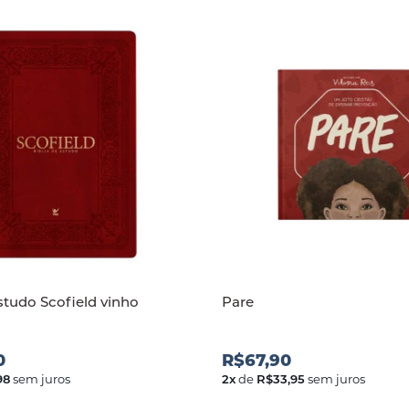
estudo Scofield vinho
Pare
0
R$67,90
98
sem juros
2
x
de
R$33,95
sem juros