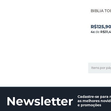
BIBLIA T
R$125,9
4
x
de
R$31,
Itens por pá
Newsletter
Cadastre-se para 
as melhores novi
e promoções