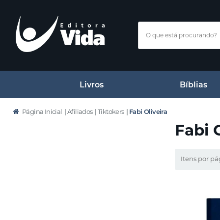
Livros
Bíblias
Página Inicial
|
Afiliados
|
Tiktokers
|
Fabi Oliveira
Fabi 
Itens por pá