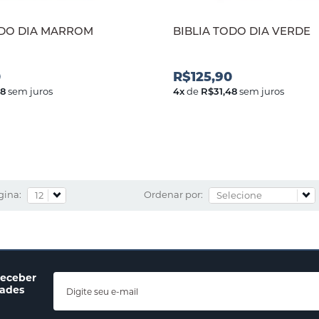
ODO DIA MARROM
BIBLIA TODO DIA VERDE
0
R$125,90
48
sem juros
4
x
de
R$31,48
sem juros
gina:
Ordenar por:
receber
dades