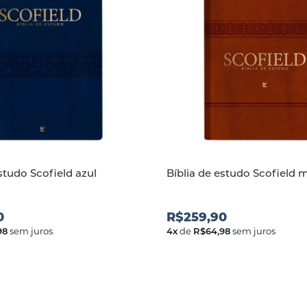
studo Scofield azul
Bíblia de estudo Scofield
0
R$259,90
98
sem juros
4
x
de
R$64,98
sem juros